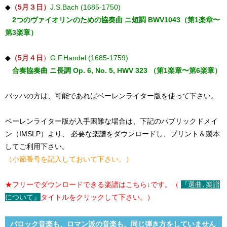
◆
（5月３日）
J.S.Bach (1685-1750)
2つのヴァイオリンのための協奏曲 ニ短調 BWV1043（第1楽章〜
第3楽章）
◆
（5月４日
）
G.F.Handel (1685-1759)
合奏協奏曲 ニ長調 Op. 6, No. 5, HWV 323 （第1楽章〜第6楽章）
バッハの方は、可能であればベーレンライター版を使って下さい。
ベーレンライター版が入手困難な場合は、下記のパブリックドメイ
ン（IMSLP）より、 必要な楽譜をダウンロードし、プリント＆製本
してご利用下さい。
（小節番号を記入しておいて下さい。）
★フリーでダウンロードできる楽譜はこちら↓です。（
『選曲､楽譜
について』
タイトルをクリックして下さい。）
バロック音楽も、ロマン派の音楽も、同じ弾き方をしていません