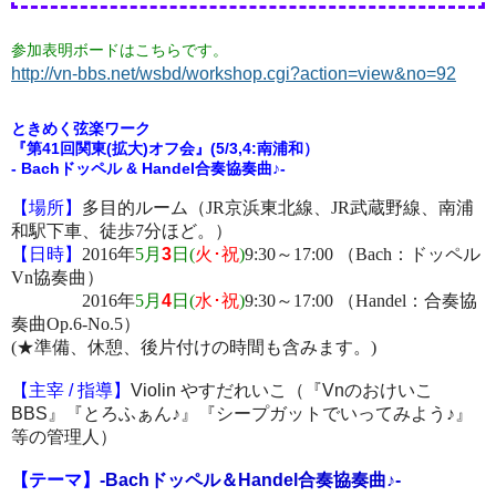
参加表明ボードはこちらです。
http://vn-bbs.net/wsbd/workshop.cgi?action=view&no=92
ときめく弦楽ワーク
『第41回関東(拡大)オフ会』(5/3,4:南浦和）
- Bach
ドッペル
& Handel
合奏協奏曲♪
-
【場所】
多目的ルーム（JR京浜東北線、JR武蔵野線、南浦
和駅下車、徒歩7分ほど。）
【日時】
2016年
5月
3
日(
火･祝
)
9:30～17:00 （Bach：ドッペル
Vn協奏曲）
2016年
5月
4
日(
水･祝
)
9:30～17:00 （Handel：合奏協
奏曲Op.6-No.5）
(★準備、休憩、後片付けの時間も含みます。)
【主宰
/
指導】
Violin
やすだれいこ（『
Vn
のおけいこ
BBS
』『とろふぁん
♪
』『シープガットでいってみよう
♪
』
等の管理人）
【テーマ】
-Bachドッペル＆Handel合奏協奏曲♪-