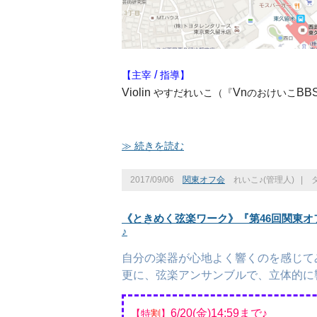
/
【主宰
指導】
Violin
Vn
BB
やすだれいこ（『
のおけいこ
≫ 続きを読む
2017/09/06
関東オフ会
れいこ♪(管理人)
|
《ときめく弦楽ワーク》『第46回関東オフ
♪
自分の楽器が心地よく響くのを感じて
更に、弦楽アンサンブルで、立体的に
6/20
(金)14:59まで♪
​【特
割
】