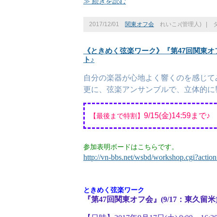
≫ 続きを読む
2017/12/01
関東オフ会
れいこ♪(管理人)
|
《ときめく弦楽ワーク》『第47回関東オフ
ト♪
自分の楽器が心地よく響くのを感じて
更に、弦楽アンサンブルで、立体的に
9/15
(金)14:59まで♪
​【最後まで特割
】
参加表明ボードはこちらです。
http://vn-bbs.net/wsbd/workshop.cgi?act
ときめく弦楽ワーク
『第47回関東オフ会』(9/17：東久留