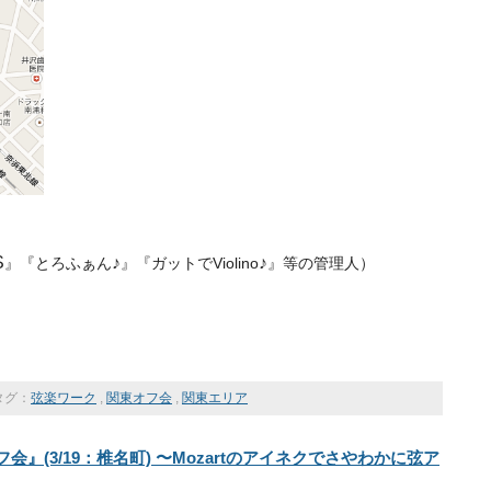
S
♪
♪
』『とろふぁん
』『ガットでViolino
』等の管理人）
タグ：
弦楽ワーク
,
関東オフ会
,
関東エリア
』(3/19：椎名町) 〜Mozartのアイネクでさやわかに弦ア