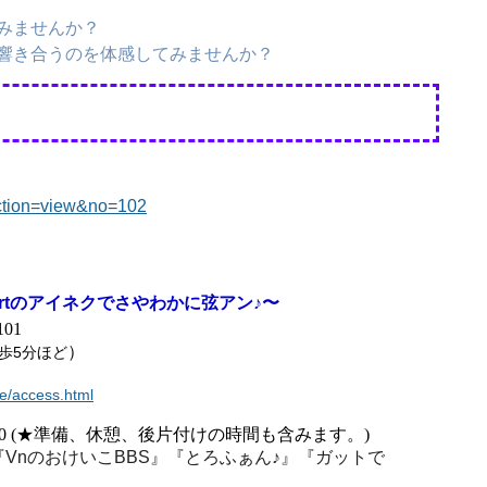
みませんか？
響き合うのを体感してみませんか？
action=view&no=102
artのアイネクでさやわかに弦アン♪〜
01
）
歩5分ほど
e/access.html
～17:00 (★準備、休憩、後片付けの時間も含みます。)
『
Vn
のおけいこ
BBS
』『とろふぁん
♪
』『ガットで