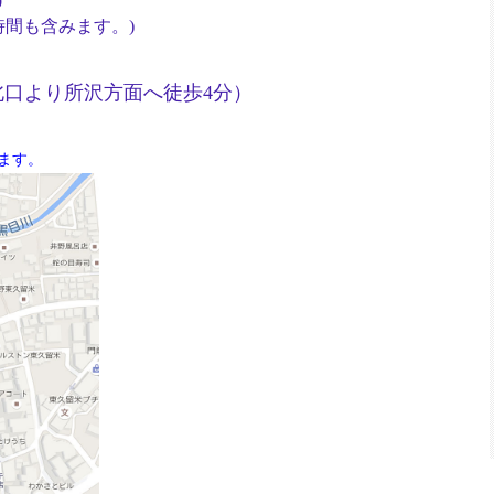
0
も含みます。)
北口より所沢方面へ徒歩4分
）
ます。