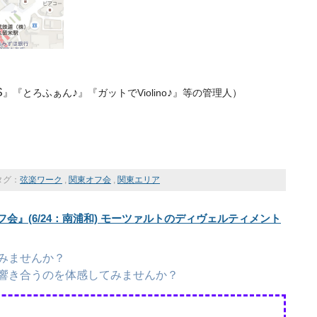
S
♪
♪
』『とろふぁん
』『ガットでViolino
』等の管理人）
タグ：
弦楽ワーク
,
関東オフ会
,
関東エリア
会』(6/24：南浦和) モーツァルトのディヴェルティメント
みませんか？
響き合うのを体感してみませんか？