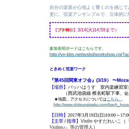
自分の楽器が心地よく響くのを感じて
更に、弦楽アンサンブルで、立体的に
3/14
(火)14:59まで♪
​【
プチ特
割】
参加表明ボードはこちらです。
http://vn-bbs.net/wsbd/workshop.cgi?
ときめく弦楽ワーク
『第45回関東オフ会』(3/19）
〜Moz
【場所】
バッハはうす
室内楽練習室1
（西武池袋線 椎名町駅下車、
徒
★地図、アクセスについては
こちら。
http://www.shitsunaigaku.com/bach_hous
【日時】
2017年3月19日(日)10:00
【主宰
/
指導】
Violin
やすだれいこ（
Violino
♪
』等の管理人）