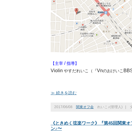
/
【主宰
指導】
Violin
Vn
BB
やすだれいこ（『
のおけいこ
≫ 続きを読む
2017/06/08
関東オフ会
れいこ♪(管理人)
|
《ときめく弦楽ワーク》『第45回関東オフ会
ン♪〜