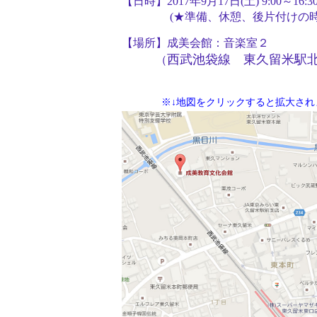
【日時】2017年9月17日(土) 9:00～16:3
(★準備、休憩、後片付けの時間
【場所】成美会館：音楽室２
西武池袋線
東久留米駅
（
※↓地図をクリックすると拡大され