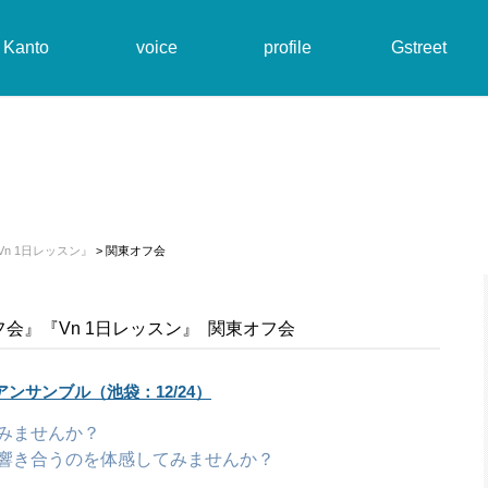
Kanto
voice
profile
Gstreet
n 1日レッスン』
> 関東オフ会
フ会』『Vn 1日レッスン』
関東オフ会
ンサンブル（池袋：12/24）
みませんか？
響き合うのを体感してみませんか？