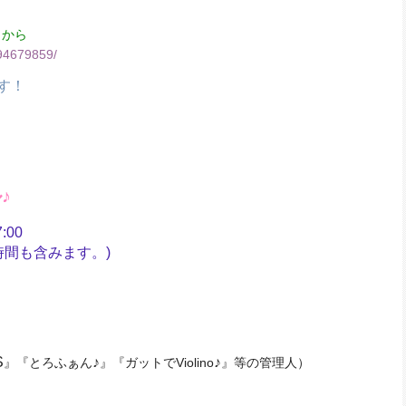
らから
94679859/
す！
♪
:00
も含みます。)
S
♪
♪
』『とろふぁん
』『ガットでViolino
』等の管理人）