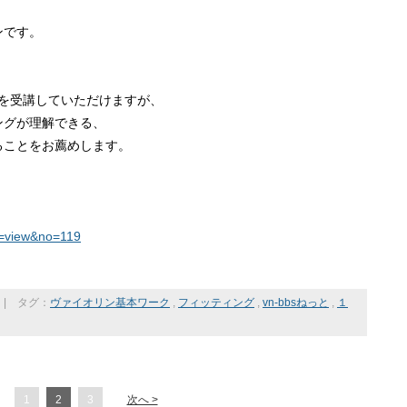
ンです。
』を受講していただけますが、
ングが理解できる、
ることをお薦めします。
on=view&no=119
|
タグ：
ヴァイオリン基本ワーク
,
フィッティング
,
vn-bbsねっと
,
１
1
2
3
次へ >