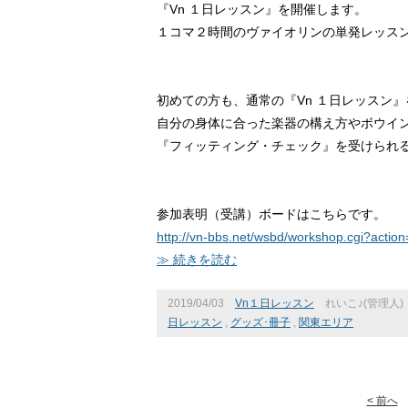
『Vn １日レッスン』を開催します。
１コマ２時間のヴァイオリンの単発レッス
初めての方も、通常の『Vn １日レッスン
自分の身体に合った楽器の構え方やボウイ
『フィッティング・チェック』を受けられ
参加表明（受講）ボードはこちらです。
http://vn-bbs.net/wsbd/workshop.cgi?acti
≫ 続きを読む
2019/04/03
Vn１日レッスン
れいこ♪(管理人)
日レッスン
,
グッズ･冊子
,
関東エリア
< 前へ