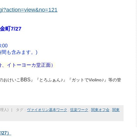
cgi?action=view&no=121
町7/27
:00
も含みます。)
分、イトーヨーカ堂正面）
BBS
♪
♪
のおけいこ
』『とろふぁん
』『ガットでViolino
』等の管
理人)
|
タグ：
ヴァイオリン基本ワーク
,
弦楽ワーク
,
関東オフ会
,
関東
27）