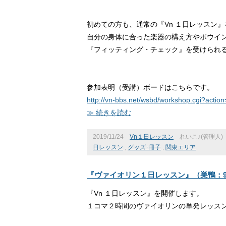
初めての方も、通常の『Vn １日レッスン
自分の身体に合った楽器の構え方やボウイ
『フィッティング・チェック』を受けられ
参加表明（受講）ボードはこちらです。
http://vn-bbs.net/wsbd/workshop.cgi?acti
≫ 続きを読む
2019/11/24
Vn１日レッスン
れいこ♪(管理人)
日レッスン
,
グッズ･冊子
,
関東エリア
『ヴァイオリン１日レッスン』（巣鴨：9/
『Vn １日レッスン』を開催します。
１コマ２時間のヴァイオリンの単発レッス