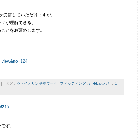
』を受講していただけますが、
ングが理解できる、
ることをお薦めします。
on=view&no=124
|
タグ：
ヴァイオリン基本ワーク
,
フィッティング
,
vn-bbsねっと
,
１
21）
ンです。