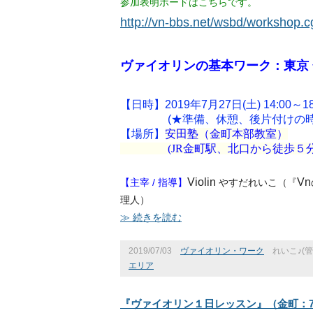
参加表明ボードはこちらです。
http://vn-bbs.net/wsbd/workshop.
ヴァイオリンの基本ワーク：東京 金
【日時】2019年7月27日(土) 14:00～18
(★準備、休憩、後片付けの時間
【場所】
安田塾（金町本部教室）
(
JR金町駅、
北口から徒歩５
Violin
Vn
【主宰
/
指導】
やすだれいこ（『
理人）
≫ 続きを読む
2019/07/03
ヴァイオリン・ワーク
れいこ♪(管
エリア
『ヴァイオリン１日レッスン』（金町：7/