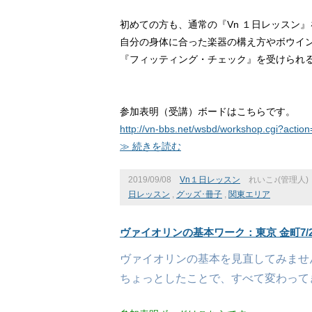
初めての方も、通常の『Vn １日レッスン
自分の身体に合った楽器の構え方やボウイ
『フィッティング・チェック』を受けられ
参加表明（受講）ボードはこちらです。
http://vn-bbs.net/wsbd/workshop.cgi?acti
≫ 続きを読む
2019/09/08
Vn１日レッスン
れいこ♪(管理人)
日レッスン
,
グッズ･冊子
,
関東エリア
ヴァイオリンの基本ワーク：東京 金町7/2
ヴァイオリンの基本を見直してみませ
ちょっとしたことで、すべて変わって