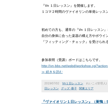
『Vn １日レッスン』を開催します。
１コマ２時間のヴァイオリンの単発レッス
初めての方も、通常の『Vn １日レッスン
自分の身体に合った楽器の構え方やボウイ
『フィッティング・チェック』を受けられ
参加表明（受講）ボードはこちらです。
http://vn-bbs.net/wsbd/workshop.cgi?acti
≫ 続きを読む
2019/07/02
Vn１日レッスン
れいこ♪(管理人)
日レッスン
,
グッズ･冊子
,
関東エリア
『ヴァイオリン１日レッスン』（巣鴨：5