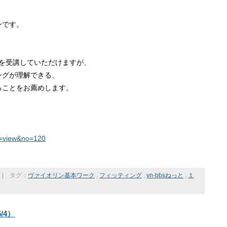
ンです。
』を受講していただけますが、
ングが理解できる、
ることをお薦めします。
on=view&no=120
|
タグ：
ヴァイオリン基本ワーク
,
フィッティング
,
vn-bbsねっと
,
１
/4）