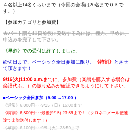
４名以上14名くらいまで（今回の会場は20名までＯＫで
す。）
【参加カテゴリと参加費】
★パート譜を11日前後に発送する為には、極力、早めに、
申込みを完了して下さい。
《早割》での受付は終了しました。
締切日まで、ベーシック全日参加に限り、
《特割》
とさせ
て頂きます！
9/16(火)11:00 a.m.
までに、参加費（楽譜を購入する場合は
楽譜代も。）の振り込みが確認できるようにして下さい。
■ベーシック全日参加（9:00 →17:00 ）
《通常》6,800円･･･9/15（日）15:00まで
《特割》6,500円･･･最後(9/15) 23:59まで！（クロネコメール便速
達で楽譜送付します！）
《早割》6,100円･･･9/9（火）23:59まで