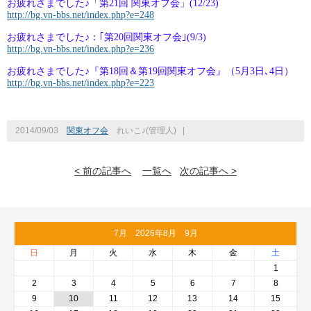
お疲れさまでした♪「第21回 関東オフ会」(12/23)
http://bg.vn-bbs.net/index.php?e=248
お疲れさまでした♪：｢第20回関東オフ会｣(9/3)
http://bg.vn-bbs.net/index.php?e=236
お疲れさまでした♪『第18回＆第19回関東オフ会』（5月3日､4日）
http://bg.vn-bbs.net/index.php?e=223
2014/09/03
関東オフ会
れいこ♪(管理人)
|
< 前の記事へ
一覧へ
次の記事へ >
7月 2026年8月 9月
日
月
火
水
木
金
土
1
2
3
4
5
6
7
8
9
10
11
12
13
14
15