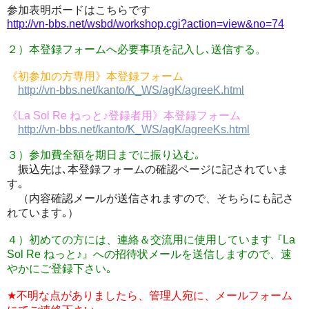
参加表明ボードはこちらです
http://vn-bbs.net/wsbd/workshop.cgi?action=view&no=74
２）本登録フォームへ必要事項を記入し､送信する。
《初参加の方専用》本登録フォーム
http://vn-bbs.net/kanto/K_WS/agK/agreeK.html
《
La Sol Re
ねっと
♪
登録者用》本登録フォーム
http://vn-bbs.net/kanto/K_WS/agK/agreeKs.html
３）参加費全額を期日までに振り込む｡
振込先は､本登録フォームの確認ページに記されていま
す｡
（内容確認メールが送信されますので、そちらにも記さ
れています｡）
４）初めての方には、連絡＆交流用に使用しています『
La
Sol Re
ねっと
♪
』への招待状メールを送信しますので、速
やかにご登録下さい｡
★不明な点がありましたら、管理人宛に、メールフォーム