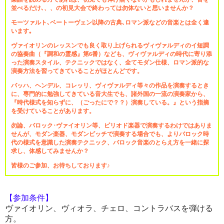
並べるだけ､、、の初見大会で終わっては勿体ないと思いませんか？
モーツァルト､ベートーヴェン以降の古典､ロマン派などの音楽とは全く違
います｡
ヴァイオリンのレッスンでも良く取り上げられるヴィヴァルディのイ短調
の協奏曲（『調和の霊感』第
番）なども、ヴィヴァルディの時代に寄り添
6
った演奏スタイル、テクニックではなく、全てモダン仕様、ロマン派的な
演奏方法を習ってきていることがほとんどです。
バッハ、ヘンデル、コレッリ、ヴィヴァルディ等々の作品を演奏するとき
に、専門的に勉強してきている音大生でも、諸外国の一流の演奏家から、
『時代様式を知らずに、（ごったにで？？）演奏している。』という指摘
を受けていることがあります。
勿論、バロック･ヴァイオリン等、ピリオド楽器で演奏するわけではありま
せんが、モダン楽器、モダンピッチで演奏する場合でも、よりバロック時
代の様式を意識した演奏テクニック、バロック音楽のとらえ方を一緒に探
求し、体感してみませんか？
皆様のご参加、お待ちしております
♪
【参加条件】
ヴァイオリン、ヴィオラ、チェロ、コントラバスを弾ける
方。