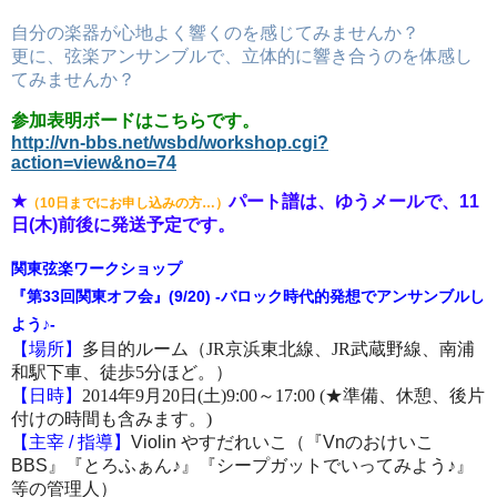
自分の楽器が心地よく響くのを感じてみませんか？
更に、弦楽アンサンブルで、立体的に響き合うのを体感し
てみませんか？
参加表明ボードはこちらです。
http://vn-bbs.net/wsbd/workshop.cgi?
action=view&no=74
★
パート譜は、ゆうメールで、
11
（10日までにお申し込みの方…）
日
(
木
)
前後に発送予定です。
関東弦楽ワークショップ
『第33回関東オフ会』(9/20) -バロック時代的発想でアンサンブルし
よう♪-
【場所】
多目的ルーム（JR京浜東北線、JR武蔵野線、南浦
和駅下車、徒歩5分ほど。）
【日時】
2014年9月20日(土)9:00～17:00 (★準備、休憩、後片
付けの時間も含みます。)
【主宰
/
指導】
Violin
やすだれいこ（『
Vn
のおけいこ
BBS
』『とろふぁん
♪
』『シープガットでいってみよう
♪
』
等の管理人）