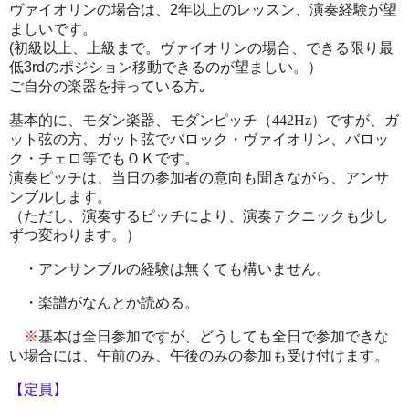
ヴァイオリンの場合は、
2
年以上のレッスン、演奏経験が望
ましいです。
(
初級以上、上級まで。ヴァイオリンの場合、できる限り最
低
3rd
のポジション移動できるのが望ましい。）
ご自分の楽器を持っている方｡
基本的に、モダン楽器、モダンピッチ（442Hz）ですが、ガ
ット弦の方、ガット弦でバロック・ヴァイオリン、バロッ
ク・チェロ等でもＯＫです。
演奏ピッチは、当日の参加者の意向も聞きながら、アンサ
ンブルします。
（ただし、演奏するピッチにより、演奏テクニックも少し
ずつ変わります。）
・アンサンブルの経験は無くても構いません。
・楽譜がなんとか読める。
※
基本は全日参加ですが、どうしても全日で参加できな
い場合には、午前のみ、午後のみの参加も受け付けます。
【定員】