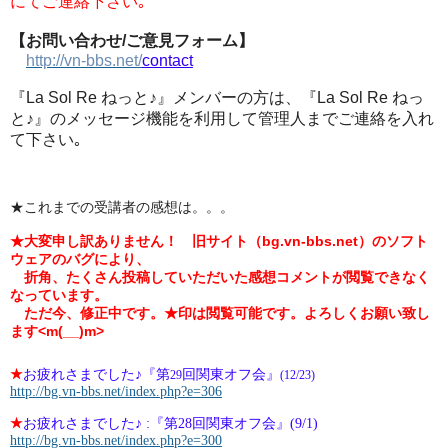
にてご連絡下さい｡
【お問い合わせ
/
ご意見フォーム】
http://vn-bbs.net/
contact
『
La Sol Re
ねっと
♪
』メンバーの方は、『
La Sol Re
ねっ
と
♪
』のメッセージ機能を利用して管理人までご連絡を入れ
て下さい｡
★これまでの受講者の感想は。。。
★大変申し訳ありません！ 旧サイト（bg.vn-bbs.net）のソフト
ウェアのバグにより、
折角、たくさん投稿していただいた感想コメントが閲覧できなく
なっています。
ただ今、修正中です。★印は閲覧可能です。よろしくお願い致し
ます<m(__)m>
★
お疲れさまでした♪『第
回関東オフ会』
29
(12/23)
http://bg.vn-bbs.net/index.php?e=306
★
お疲れさまでした♪ :『第28回関東オフ会』(9/1)
http://bg.vn-bbs.net/index.php?e=300