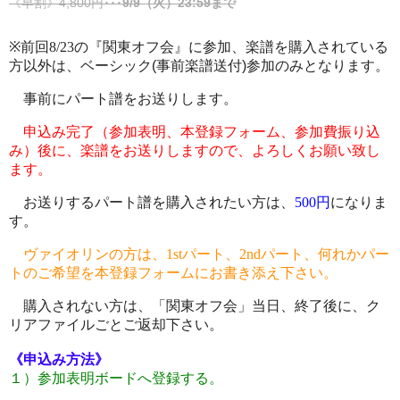
《早割》4,800円･･･
9/9（火）23:59まで
※
前回8/23の『関東オフ会』に参加、楽譜を購入されている
方以外は、ベーシック
(
事前楽譜送付
)
参加のみとなります。
事前にパート譜をお送りします。
申込み完了（参加表明、本登録フォーム、参加費振り込
み）後に、楽譜をお送りしますので、よろしくお願い致し
ます。
お送りするパート譜を購入されたい方は、
500円
になりま
す。
ヴァイオリンの方は、1stパート、2ndパート、何れかパー
トのご希望を本登録フォームにお書き添え下さい。
購入されない方は、「関東オフ会」当日、終了後に、ク
リアファイルごとご返却下さい。
《申込み方法》
１）参加表明ボードへ登録する。