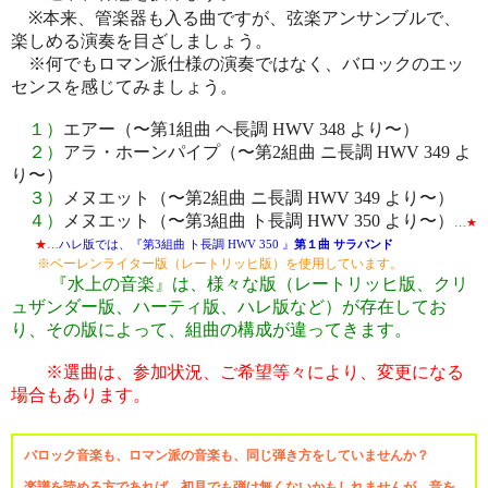
※
本来、管楽器も入る曲ですが、弦楽アンサンブルで、
楽しめる演奏を目ざしましょう。
※何でもロマン派仕様の演奏ではなく、バロックのエッ
センスを感じてみましょう。
１）
エアー（〜第1組曲 ヘ長調 HWV 348 より〜）
２）
アラ・ホーンパイプ（〜第2組曲 ニ長調 HWV 349 よ
り〜）
３）
メヌエット（〜第2組曲 ニ長調 HWV 349 より〜）
４）
メヌエット（〜第3組曲 ト長調 HWV 350 より〜）
…★
★…
ハレ版では、『第3組曲 ト長調 HWV 350 』
第１曲 サラバンド
※ベーレンライター版（レートリッヒ版）を使用しています。
『水上の音楽』は、様々な版（レートリッヒ版、クリ
ュザンダー版、ハーティ版、ハレ版など）が存在してお
り、その版によって、組曲の構成が違ってきます。
※選曲は、参加状況、ご希望等々により、変更になる
場合もあります。
バロック音楽も、ロマン派の音楽も、同じ弾き方をしていませんか？
楽譜を読める方であれば、初見でも弾け無くないかもしれませんが、音を